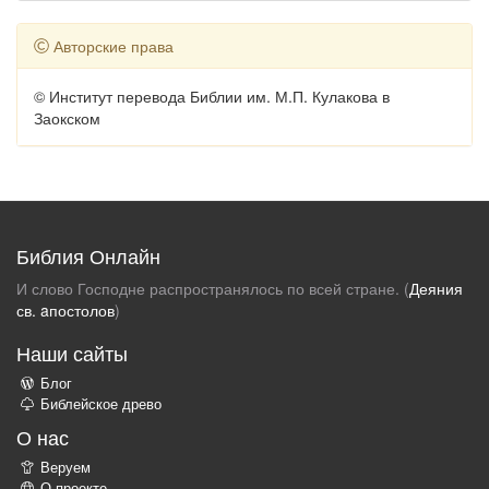
Авторские права
© Институт перевода Библии им. М.П. Кулакова в
Заокском
Библия Онлайн
И слово Господне распространялось по всей стране. (
Деяния
св. aпостолов
)
Наши сайты
Блог
Библейское древо
О нас
Веруем
О проекте