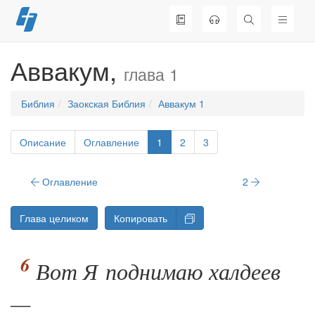
Перейти
к
содержимому
Аввакум,
глава 1
Библия
Заокская Библия
Аввакум 1
Описание
Оглавление
1
2
3
Оглавление
2
Глава целиком
Копировать
Вот Я поднимаю халдеев
—