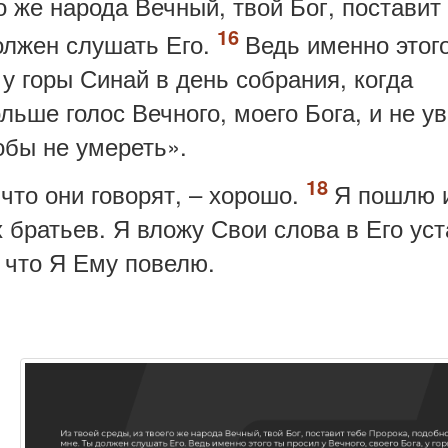
о же народа Вечный, твой Бог, поставит
олжен слушать Его.
Ведь именно этог
 у горы Синай
в день собрания, когда
льше голос Вечного, моего Бога, и не у
тобы не умереть»
.
 что они говорят, – хорошо.
Я пошлю 
х братьев. Я вложу Свои слова в Его уст
, что Я Ему повелю
.