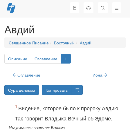
Перейти
к
содержимому
Авдий
Священное Писание
Восточный
Авдий
Описание
Оглавление
1
Оглавление
Иона
Сура целиком
Копировать
Видение, которое было к пророку Авдию.
Так говорит Владыка Вечный
об Эдоме.
Мы услышали весть от Вечного,