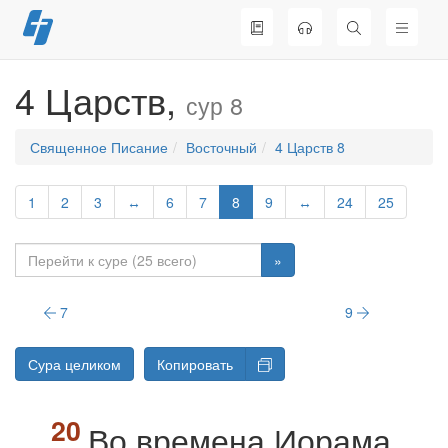
Перейти
к
содержимому
4 Царств,
сур 8
Священное Писание
Восточный
4 Царств 8
1
2
3
↔
6
7
8
9
↔
24
25
»
7
9
Сура целиком
Копировать
Во времена Иорама