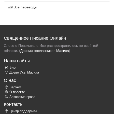
Все переводы
Священное Писание Онлайн
Слово о Повелителе Исе распространилось по всей той
области. (
Деяния посланников Масиха
)
Наши сайты
Блог
Древо Исы Масиха
О нас
Веруем
О проекте
Авторские права
Контакты
Центр поддержки