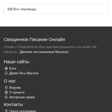
Все переводы
Священное Писание Онлайн
Слово о Повелителе Исе распространилось по всей той
области. (
Деяния посланников Масиха
)
Наши сайты
Блог
Древо Исы Масиха
О нас
Веруем
О проекте
Авторские права
Контакты
Центр поддержки