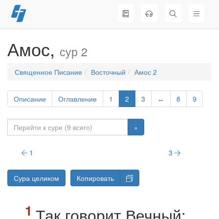
Перейти
к
содержимому
Амос,
сур 2
Священное Писание
Восточный
Амос 2
Описание
Оглавление
1
2
3
↔
8
9
»
1
3
Сура целиком
Копировать
Так говорит Вечный: