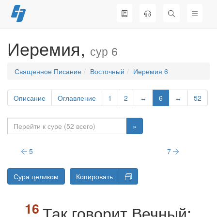
Перейти
к
содержимому
Иеремия,
сур 6
Священное Писание
Восточный
Иеремия 6
Описание
Оглавление
1
2
↔
6
↔
52
»
5
7
Сура целиком
Копировать
Так говорит Вечный: