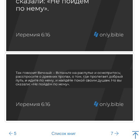
5
Список книг
7