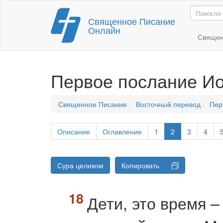
Перейти
Священное Писание
к
Онлайн
содержимому
Священ
Первое послание И
Священное Писание
Восточный перевод
Пер
Описание
Оглавление
1
2
3
4
Сура целиком
Копировать
Дети, это время 