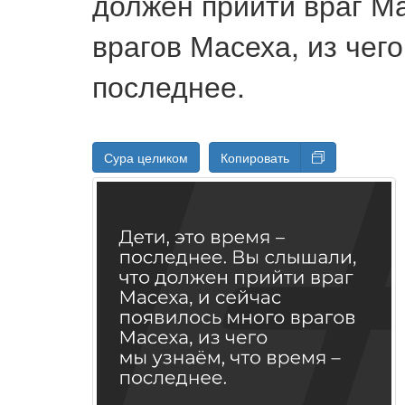
должен прийти враг М
врагов Масеха, из чег
последнее.
Сура целиком
Копировать