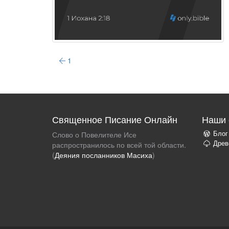
1
Священное Писание Онлайн
Наши 
Блог
Слово о Повелителе Исе
Древ
распространилось по всей той области.
(
Деяния посланников Масиха
)