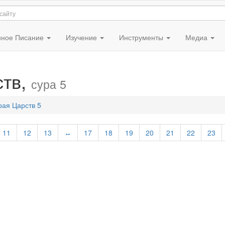
ное Писание
Изучение
Инструменты
Медиа
ств,
сура 5
рая Царств 5
11
12
13
↔
17
18
19
20
21
22
23