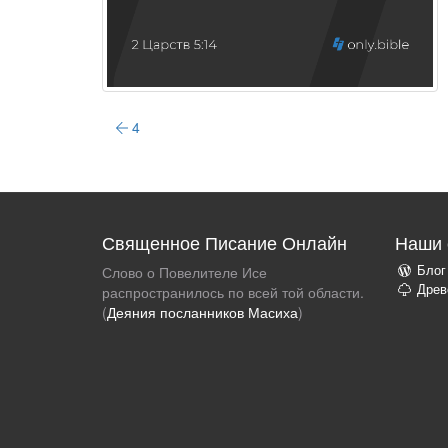
4
Священное Писание Онлайн
Наши 
Блог
Слово о Повелителе Исе
Древ
распространилось по всей той области.
(
Деяния посланников Масиха
)