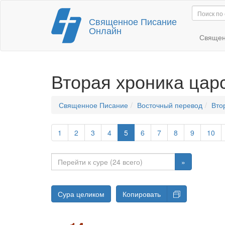
Перейти
Священное Писание
к
Онлайн
содержимому
Священ
Вторая хроника цар
Священное Писание
Восточный перевод
Вто
1
2
3
4
5
6
7
8
9
10
»
Сура целиком
Копировать