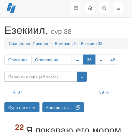
Перейти
к
содержимому
Езекиил,
сур 38
Священное Писание
Восточный
Езекиил 38
Описание
Оглавление
1
↔
38
↔
48
»
37
39
Сура целиком
Копировать
Я покараю его мором