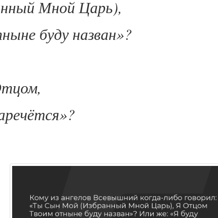
анный Мной Царь
),
ныне буду назван»?
Отцом,
аречётся»?