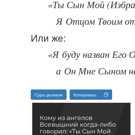
«Ты Сын Мой (
Избр
Я Отцом Твоим от
Или же:
«Я буду назван Его 
а Он Мне Сыном н
Сура целиком
Копировать