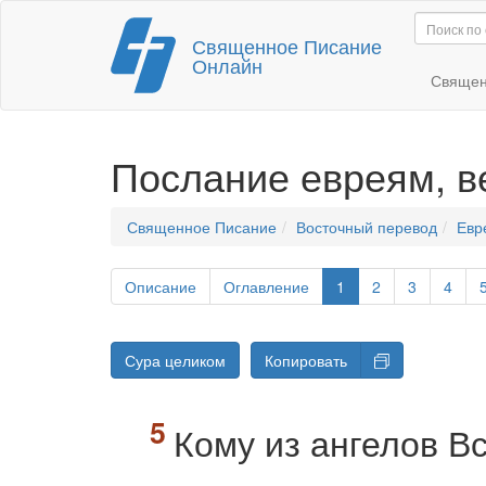
Перейти
Священное Писание
к
Онлайн
содержимому
Священ
Послание евреям, 
Священное Писание
Восточный перевод
Евр
Описание
Оглавление
1
2
3
4
Сура целиком
Копировать
Кому из ангелов В