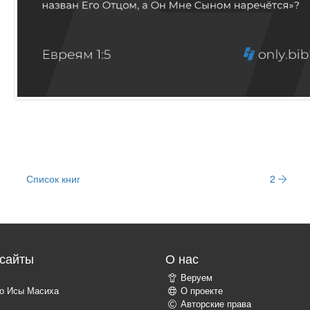
Список книг
2
сайты
О нас
Веруем
о Исы Масиха
О проекте
Авторские права