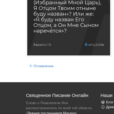
Оглавление
Священное Писание Онлайн
Наши 
Блог
Слово о Повелителе Исе
Древ
распространилось по всей той области.
(
Деяния посланников Масиха
)