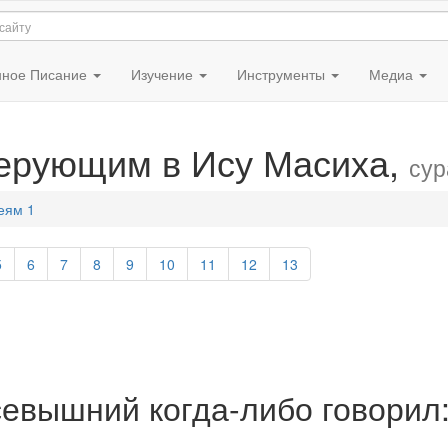
ное Писание
Изучение
Инструменты
Медиа
верующим в Ису Масиха,
сур
еям 1
5
6
7
8
9
10
11
12
13
севышний когда-либо говорил