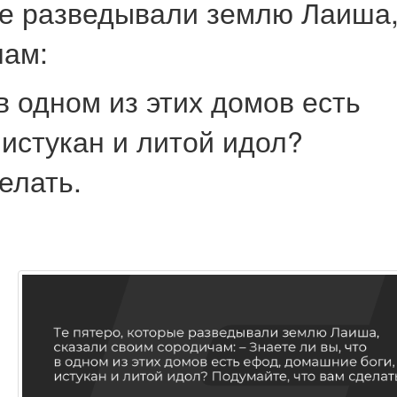
ые разведывали землю Лаиша
чам:
 в одном из этих домов есть
истукан и литой идол?
елать.