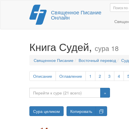
Перейти
Священное Писание
к
Онлайн
содержимому
Священ
Книга Судей,
сура 18
Священное Писание
Восточный перевод
Суд
Описание
Оглавление
1
2
3
4
»
Сура целиком
Копировать