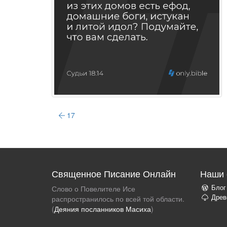
17
Священное Писание Онлайн
Наши 
Блог
Слово о Повелителе Исе
Древ
распространилось по всей той области.
(
Деяния посланников Масиха
)