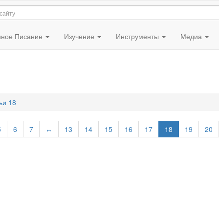
ное Писание
Изучение
Инструменты
Медиа
ьи 18
5
6
7
↔
13
14
15
16
17
18
19
20