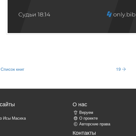
Список книг
19
сайты
О нас
Веруем
о Исы Масиха
О проекте
Авторские права
Контакты