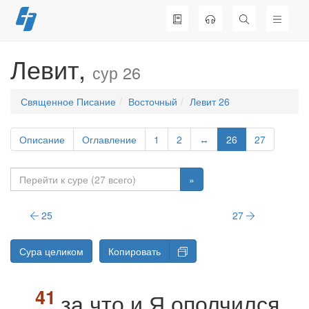
Перейти
к
содержимому
Левит,
сур 26
Священное Писание
Восточный
Левит 26
Описание
Оглавление
1
2
↔
26
27
»
25
27
Сура целиком
Копировать
за что и Я ополчился