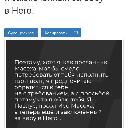
в Него
,
Сура целиком
Копировать