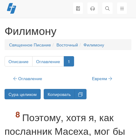
Перейти
к
содержимому
Филимону
Священное Писание
Восточный
Филимону
Описание
Оглавление
1
Оглавление
Евреям
Сура целиком
Копировать
Поэтому, хотя я, как
посланник Масеха, мог бы