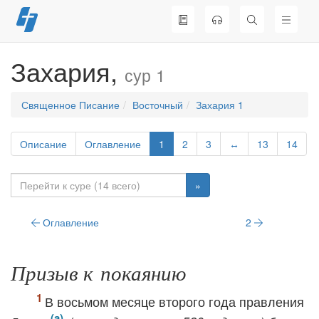
Перейти
к
содержимому
Захария,
сур 1
Священное Писание
Восточный
Захария 1
Описание
Оглавление
1
2
3
↔
13
14
»
Оглавление
2
Призыв к покаянию
В восьмом месяце второго года правления