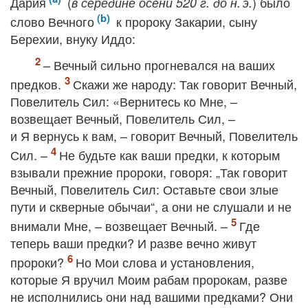
Дария
(
) было
в середине осени 520 г. до н. э.
слово Вечного
к пророку Закарии, сыну
Берехии, внуку Иддо:
– Вечный сильно прогневался на ваших
предков.
Скажи же народу: Так говорит Вечный,
Повелитель Сил: «Вернитесь ко Мне, –
возвещает Вечный, Повелитель Сил, –
и Я вернусь к вам, – говорит Вечный, Повелитель
Сил. –
Не будьте как ваши предки, к которым
взывали прежние пророки, говоря: „Так говорит
Вечный, Повелитель Сил: Оставьте свои злые
пути и скверные обычаи“, а они не слушали и не
внимали Мне, – возвещает Вечный. –
Где
теперь ваши предки? И разве вечно живут
пророки?
Но Мои слова и установления,
которые Я вручил Моим рабам пророкам, разве
не исполнились они над вашими предками? Они