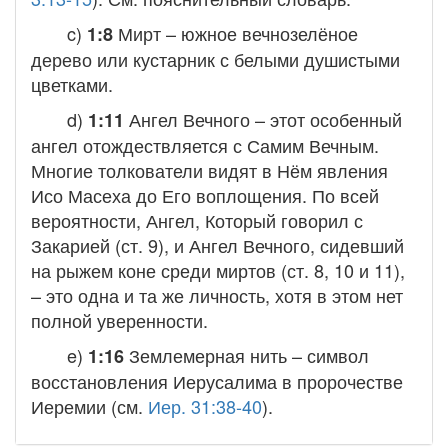
c)
Мирт
– южное вечнозелёное
1:8
дерево или кустарник с белыми душистыми
цветками.
d)
Ангел Вечного
– этот особенный
1:11
ангел отождествляется с Самим Вечным.
Многие толкователи видят в Нём явления
Исо Масеха до Его воплощения. По всей
вероятности, Ангел, Который говорил с
Закарией (ст. 9), и Ангел Вечного, сидевший
на рыжем коне среди миртов (ст. 8, 10 и 11),
– это одна и та же личность, хотя в этом нет
полной уверенности.
e)
Землемерная нить
– символ
1:16
восстановления Иерусалима в пророчестве
Иеремии (см.
Иер. 31:38-40
).