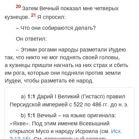
Затем Вечный показал мне четверых
кузнецов.
Я спросил:
– Что они собираются делать?
Он ответил:
– Этими рогами народы разметали Иудею
так, что никто не мог поднять своей головы,
а кузнецы пришли нагнать на них страх и сбить
им рога, которые они подняли против земли
Иудеи, чтобы разметать её народ.
a)
Дарий I Великий (Гистасп) правил
1:1
Персидской империей с 522 по 486 гг. до н. э.
b)
Вечный
– на языке оригинала:
1:1
«Яхве». Под этим именем Всевышний
открылся Мусо и народу Исроила (см.
Исх.
3:13-15
). См. пояснительный словарь.