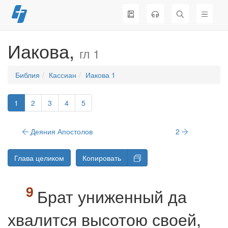
Перейти
к
содержимому
Иакова,
гл 1
Библия
Кассиан
Иакова 1
1
2
3
4
5
Деяния Апостолов
2
Глава целиком
Копировать
Брат униженный да
хвалится высотою своей,