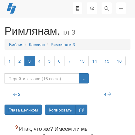
Перейти
к
содержимому
Римлянам,
гл 3
Библия
Кассиан
Римлянам 3
1
2
3
4
5
6
↔
13
14
15
16
»
2
4
Глава целиком
Копировать
Итак, что же? Имеем ли мы