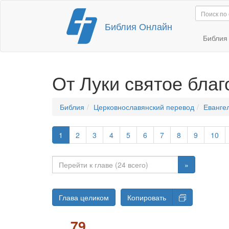
Перейти
Библия Онлайн
к
содержимому
Библи
От Луки святое бла
Библия
Церковнославянский перевод
Евангел
1
2
3
4
5
6
7
8
9
10
»
Глава целиком
Копировать