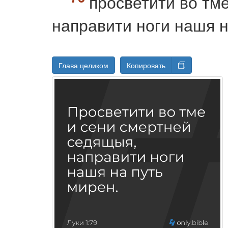
просветити во тм
направити ноги нашя н
Глава целиком
Копировать