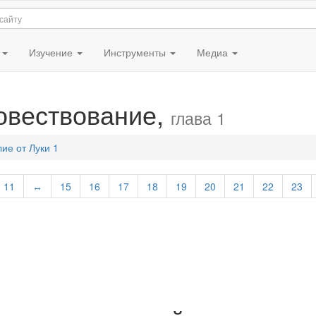
я
Изучение
Инструменты
Медиа
говествование,
глава 1
ие от Луки 1
11
↔
15
16
17
18
19
20
21
22
23