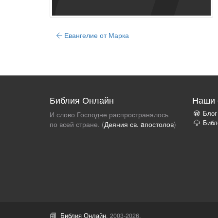
Евангелие от Марка
Библия Онлайн
Наши 
Блог
И слово Господне распространялось
Библ
по всей стране. (
Деяния св. aпостолов
)
Библия Онлайн
, 2003-2026.