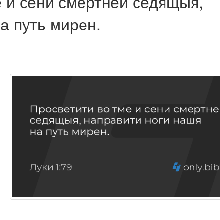
е и сени смертней седящыя,
а путь мирен.