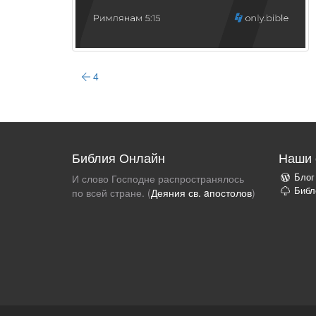
4
Библия Онлайн
Наши 
Блог
И слово Господне распространялось
Библ
по всей стране. (
Деяния св. aпостолов
)