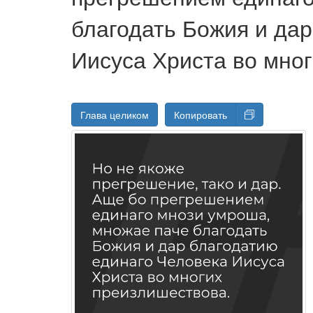
благодать Божия и да
Иисуса Христа во мно
Глава целиком
Копировать