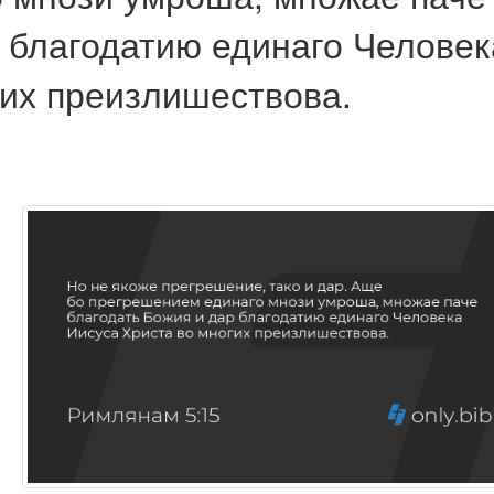
р благодатию единаго Человек
гих преизлишествова.