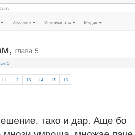
я
Изучение
Инструменты
Медиа
ам,
глава 5
ам 5
11
12
13
14
15
16
решение, тако и дар. Аще бо
 мнози умроша, множае паче