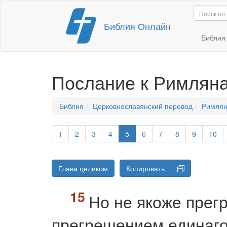
Перейти
Библия Онлайн
к
содержимому
Библи
Послание к Римлян
Библия
Церковнославянский перевод
Римлян
1
2
3
4
5
6
7
8
9
10
Глава целиком
Копировать
Но не якоже прег
прегрешением единаго