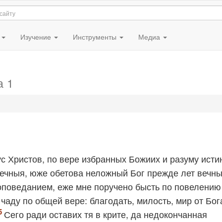
я
Изучение
Инструменты
Медиа
а 1
ус Христов, по вере избранных Божиих и разуму исти
вечныя, юже обетова неложный Бог прежде лет вечны
роповеданием, еже мне поручено бысть по повелению
 чаду по общей вере: благодать, милость, мир от Бог
Сего ради оставих тя в крите, да недокончанная