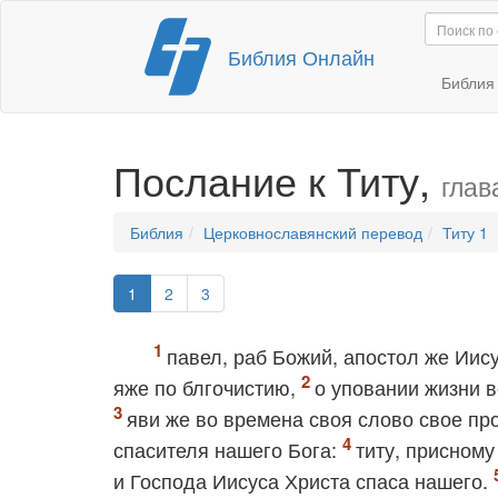
Перейти
Библия Онлайн
к
содержимому
Библи
Послание к Титу,
глав
Библия
Церковнославянский перевод
Титу 1
1
2
3
павел, раб Божий, апостол же Иис
яже по блгочистию,
о уповании жизни 
яви же во времена своя слово свое п
спасителя нашего Бога:
титу, присному
и Господа Иисуса Христа спаса нашего.