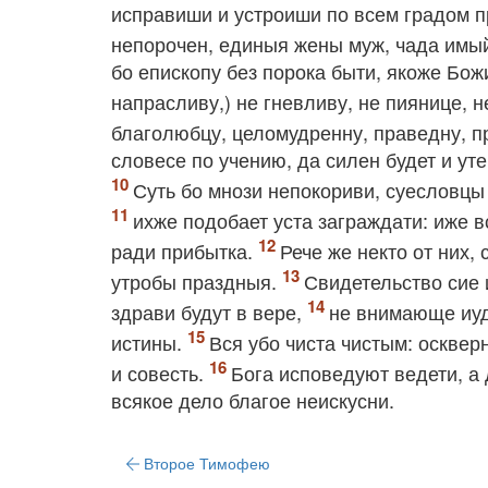
исправиши и устроиши по всем градом п
непорочен, единыя жены муж, чада имый
бо епископу без порока быти, якоже Бож
напрасливу,) не гневливу, не пиянице, 
благолюбцу, целомудренну, праведну, п
словесе по учению, да силен будет и ут
Суть бо мнози непокориви, суесловцы
ихже подобает уста заграждати: иже 
ради прибытка.
Рече же некто от них,
утробы праздныя.
Свидетельство сие 
здрави будут в вере,
не внимающе иуд
истины.
Вся убо чиста чистым: осквер
и совесть.
Бога исповедуют ведети, а
всякое дело благое неискусни.
Второе Тимофею