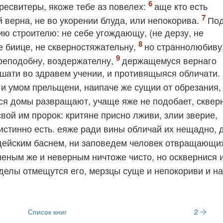
ресвитеры, якоже тебе аз повелех:
аще кто есть
 верна, не во укорении блуда, или непокорива.
Под
ию строителю: не себе угождающу, (не дерзу, не
не биице, не скверностяжательну,
но страннолюбиву
реподобну, воздержателну,
держащемуся вернаго
ешати во здравем учении, и противящыяся обличати.
 и умом прельщени, наипаче же сущии от обрезания,
вся домы развращают, учаще яже не подобает, сквер
 свой им пророк: критяне присно лживи, злии зверие,
истинно есть. еяже ради вины обличай их нещадно, 
ейским баснем, ни заповедем человек отвращающих
неным же и неверным ничтоже чисто, но осквернися и
 делы отмещутся его, мерзцы суще и непокориви и на
Список книг
2