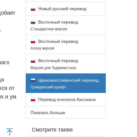
Новый русский перевод
обает
Восточный перевод
,
Стандартная версия
Восточный перевод
Аллах версия
Восточный перевод
наго
Версия для Таджикистана
да
Церковнославянский перевод
ся от
Гражданский шрифт
х и ум
Перевод епископа Кассиана
Показать больше
Смотрите также