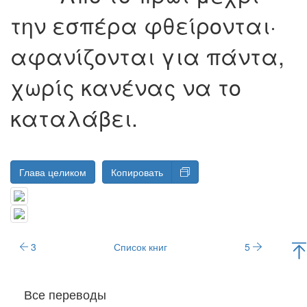
την εσπέρα φθείρoνται·
αφανίζoνται για πάντα,
χωρίς κανένας να τo
καταλάβει.
Глава целиком
Копировать
3
Список книг
5
Все переводы