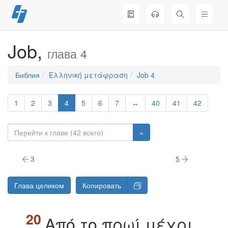
Перейти
к
содержимому
Job,
глава 4
Библия
Ελληνική μετάφραση
Job 4
1
2
3
4
5
6
7
↔
40
41
42
»
3
5
Глава целиком
Копировать
Aπό τo πρωί μέχρι