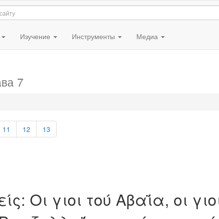
я
Изучение
Инструменты
Медиа
ава 7
11
12
13
ίς: Oι γιοι τού Aβαΐα, οι γιο