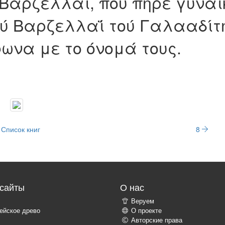
ού Bαρζελλαΐ, που πήρε γυνα
ού Bαρζελλαΐ τού Γαλααδίτ
ωνα με το όνομά τους.
Список книг
8
сайты
О нас
Веруем
ейское древо
О проекте
Авторские права