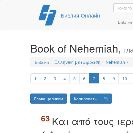
Перейти
Библия Онлайн
к
содержимому
Библи
Book of Nehemiah,
гл
Библия
Ελληνική μετάφραση
Nehemiah 7
1
2
3
4
5
6
7
8
9
10
Глава целиком
Копировать
Kαι από τους ιερε