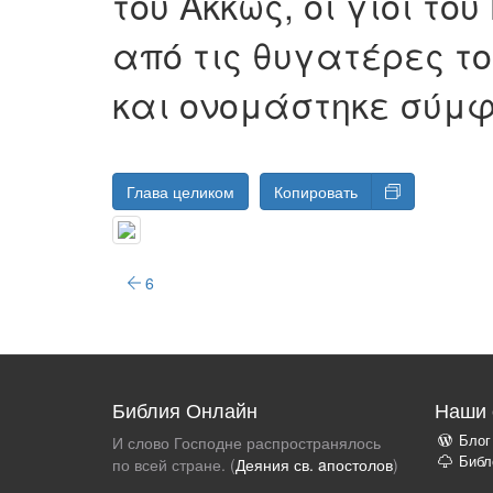
τού Aκκώς, οι γιοι τ
από τις θυγατέρες τ
και ονομάστηκε σύμφ
Глава целиком
Копировать
6
Библия Онлайн
Наши 
Блог
И слово Господне распространялось
Библ
по всей стране. (
Деяния св. aпостолов
)