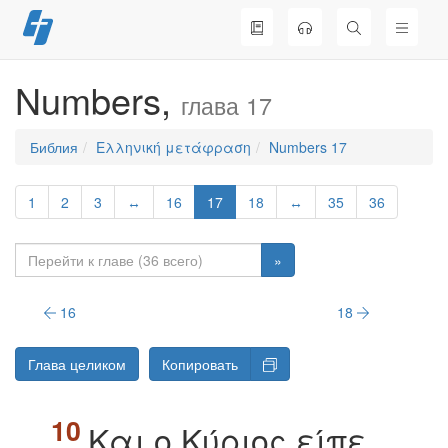
Перейти
к
содержимому
Numbers,
глава 17
Библия
Ελληνική μετάφραση
Numbers 17
1
2
3
↔
16
17
18
↔
35
36
»
16
18
Глава целиком
Копировать
Kαι ο Kύριος είπε