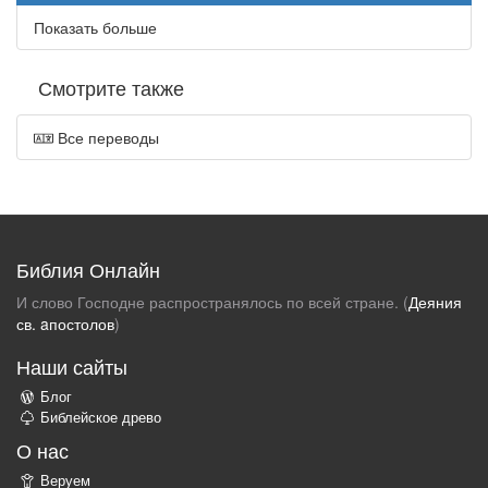
Показать больше
Смотрите также
Все переводы
Библия Онлайн
И слово Господне распространялось по всей стране. (
Деяния
св. aпостолов
)
Наши сайты
Блог
Библейское древо
О нас
Веруем