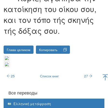
κατoίκηση τoυ oίκoυ σoυ,
και τoν τόπo τής σκηνής
τής δόξας σoυ.
Глава целиком
Копировать
25
Список книг
27
Все переводы
Ελληνική μετάφραση