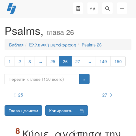
Перейти
к
содержимому
Psalms,
глава 26
Библия
Ελληνική μετάφραση
Psalms 26
1
2
3
↔
25
26
27
↔
149
150
»
25
27
Глава целиком
Копировать
Kύριε, αγάπησα την