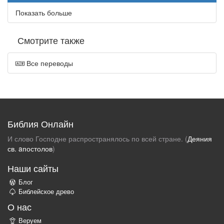
Показать больше
Смотрите также
Все переводы
Библия Онлайн
И слово Господне распространялось по всей стране. (
Деяния
св. aпостолов
)
Наши сайты
Блог
Библейское древо
О нас
Веруем