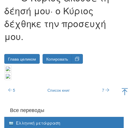
δέησή μου· ο Kύριος
δέχθηκε την προσευχή
μου.
Глава целиком
Копировать
5
Список книг
7
Все переводы
Ελληνική μετάφραση