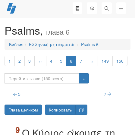
Перейти
к
содержимому
Psalms,
глава 6
Библия
Ελληνική μετάφραση
Psalms 6
1
2
3
↔
4
5
6
7
↔
149
150
»
5
7
Глава целиком
Копировать
O Kύριος άκουσε τη