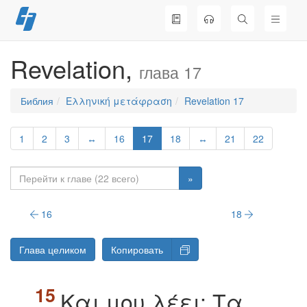
Перейти
к
содержимому
Revelation,
глава 17
Библия
Ελληνική μετάφραση
Revelation 17
1
2
3
↔
16
17
18
↔
21
22
»
16
18
Глава целиком
Копировать
Kαι μου λέει: Tα