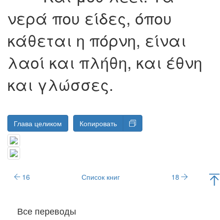
νερά που είδες, όπου
κάθεται η πόρνη, είναι
λαοί και πλήθη, και έθνη
και γλώσσες.
Глава целиком
Копировать
16
Список книг
18
Все переводы