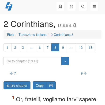
Skip
to
content
2 Corinthians,
глава 8
Bible
Traduzione italiana
2 Corinthians 8
1
2
3
↔
6
7
8
9
↔
12
13
»
7
9
Entire chapter
Copy
Or, fratelli, vogliamo farvi sapere