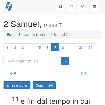
Skip
to
content
2 Samuel,
глава 7
Bible
Traduzione italiana
2 Samuel 7
1
2
3
↔
5
6
7
8
↔
23
24
»
6
8
Entire chapter
Copy
e fin dal tempo in cui