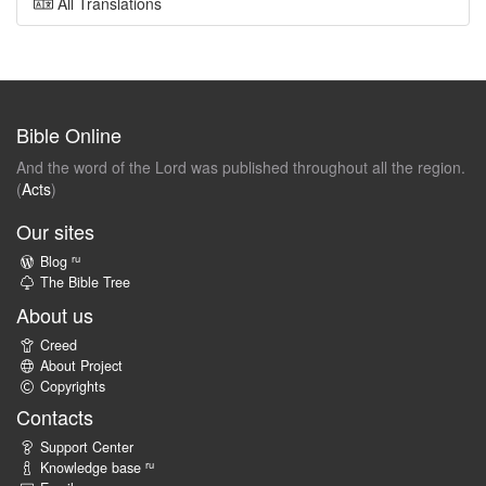
All Translations
Bible Online
And the word of the Lord was published throughout all the region.
(
Acts
)
Our sites
ru
Blog
The Bible Tree
About us
Creed
About Project
Copyrights
Contacts
Support Center
ru
Knowledge base