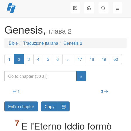
Skip
to
content
Genesis,
глава 2
Bible
Traduzione italiana
Genesis 2
1
2
3
4
5
6
↔
47
48
49
50
»
1
3
Entire chapter
Copy
E l'Eterno Iddio formò