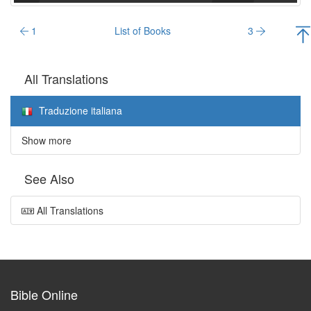
1
List of Books
3
All Translations
Traduzione italiana
Show more
See Also
All Translations
Bible Online