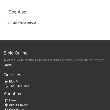
See Also
All Translations
Bible Online
And the word of the Lord was published throughout all the region.
(
Acts
)
Our sites
ru
Blog
The Bible Tree
About us
Creed
About Project
Copyrights