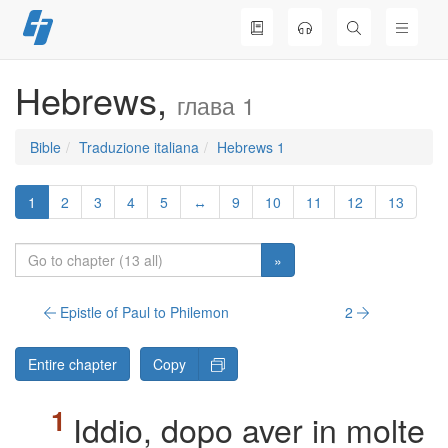
Skip
to
content
Hebrews,
глава 1
Bible
Traduzione italiana
Hebrews 1
1
2
3
4
5
↔
9
10
11
12
13
»
Epistle of Paul to Philemon
2
Entire chapter
Copy
Iddio, dopo aver in molte