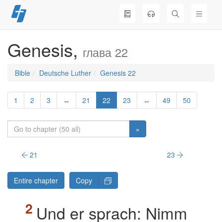
Skip
to
content
Genesis,
глава 22
Bible
Deutsche Luther
Genesis 22
1
2
3
↔
21
22
23
↔
49
50
»
21
23
Entire chapter
Copy
Und er sprach: Nimm