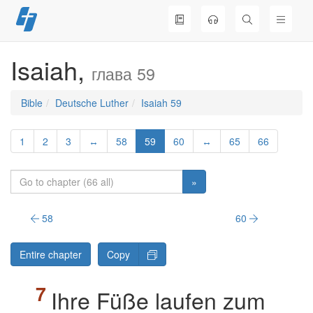
Skip
to
content
Isaiah,
глава 59
Bible
Deutsche Luther
Isaiah 59
1
2
3
↔
58
59
60
↔
65
66
»
58
60
Entire chapter
Copy
Ihre Füße laufen zum