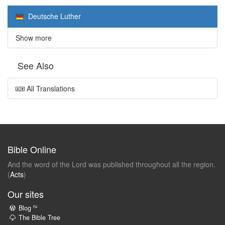
Deutsche Luther
Show more
See Also
All Translations
Bible Online
And the word of the Lord was published throughout all the region.
(
Acts
)
Our sites
ru
Blog
The Bible Tree