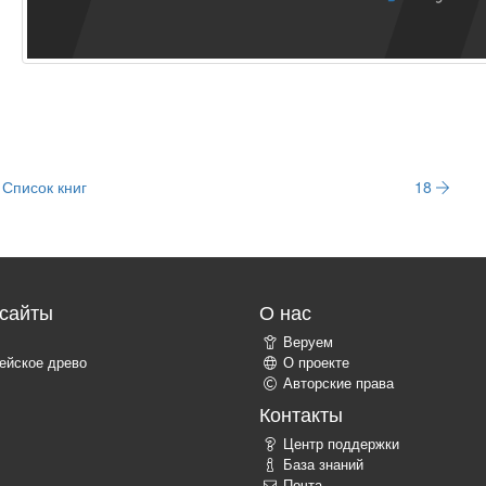
Список книг
18
сайты
О нас
Веруем
ейское древо
О проекте
Авторские права
Контакты
Центр поддержки
База знаний
Почта