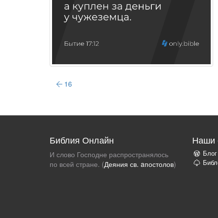
16
Библия Онлайн
Наши 
Блог
И слово Господне распространялось
Библ
по всей стране. (
Деяния св. aпостолов
)