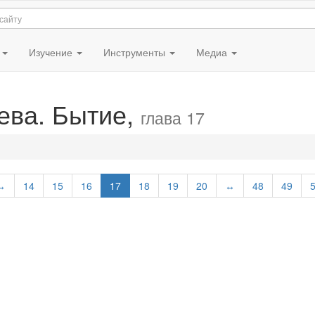
я
Изучение
Инструменты
Медиа
ева. Бытие,
глава 17
↔
14
15
16
17
18
19
20
↔
48
49