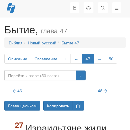
Перейти
к
содержимому
Бытие,
глава 47
Библия
Новый русский
Бытие 47
Описание
Оглавление
1
↔
47
↔
50
»
46
48
Глава целиком
Копировать
Израильтяне жили