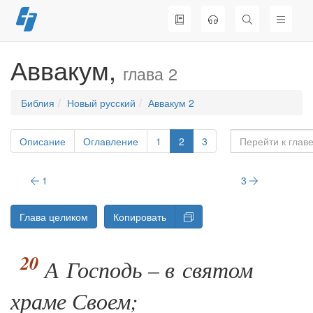
Перейти
к
содержимому
Аввакум,
глава 2
Библия
Новый русский
Аввакум 2
Описание
Оглавление
1
2
3
1
3
Глава целиком
Копировать
А Господь – в святом
храме Своем;