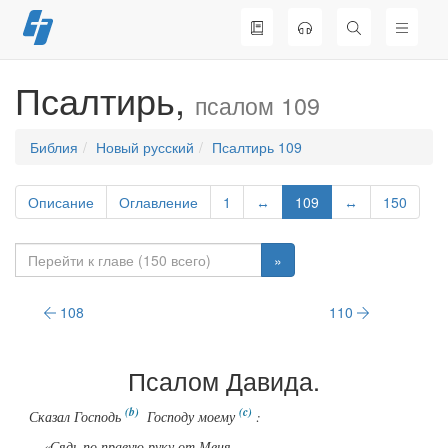
Перейти
к
содержимому
Псалтирь,
псалом 109
Библия
Новый русский
Псалтирь 109
Описание
Оглавление
1
↔
109
↔
150
»
108
110
Псалом Давида
.
Сказал Господь
Господу моему
:
«Сядь по правую руку от Меня,