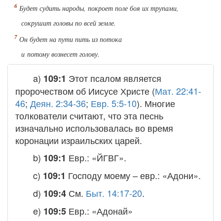
Будет судить народы, покроет поле боя их трупами,
сокрушит головы по всей земле.
Он будет на пути пить из потока
и потому вознесет голову.
a)
Этот псалом является
109:1
пророчеством об Иисусе Христе (
Мат. 22:41-
46
;
Деян. 2:34-36
;
Евр. 5:5-10
). Многие
толкователи считают, что эта песнь
изначально использовалась во время
коронации израильских царей.
b)
Евр.: «ЙГВГ».
109:1
c)
Господу моему – евр.: «Адони».
109:1
d)
См.
Быт. 14:17-20
.
109:4
e)
Евр.: «Адонай»
109:5