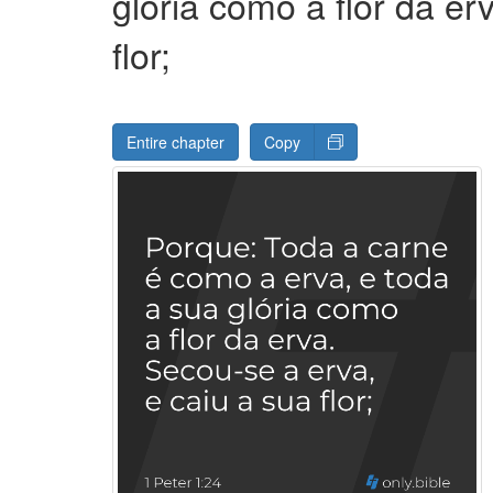
glória como a flor da er
flor;
Entire chapter
Copy