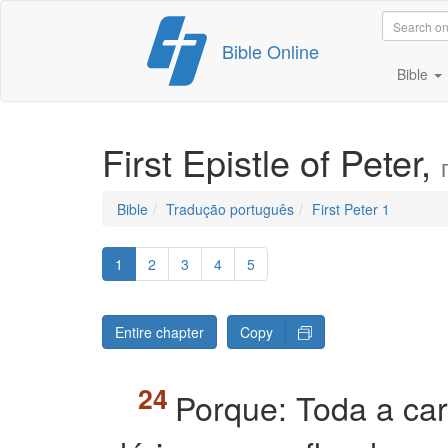
Skip
Bible Online
to
content
Bible
First Epistle of Peter,
Bible
Tradução português
First Peter 1
1
2
3
4
5
Entire chapter
Copy
Porque: Toda a car