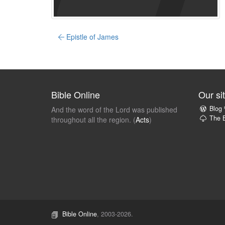
Epistle of James
Bible Online
Our si
Blog
And the word of the Lord was published
The B
throughout all the region. (
Acts
)
Bible Online
, 2003-2026.