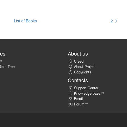
List of Books
2
tes
About us
ru
Creed
ible Tree
About Project
Copyrights
Contacts
Support Center
ru
Knowledge base
Email
ru
Forum