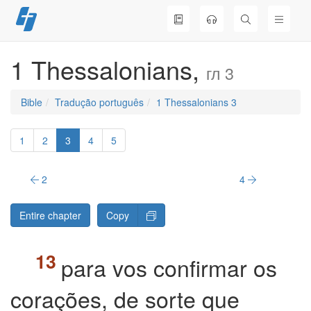
Skip
to
content
1 Thessalonians,
гл 3
Bible
Tradução português
1 Thessalonians 3
1
2
3
4
5
2
4
Entire chapter
Copy
para vos confirmar os
corações, de sorte que