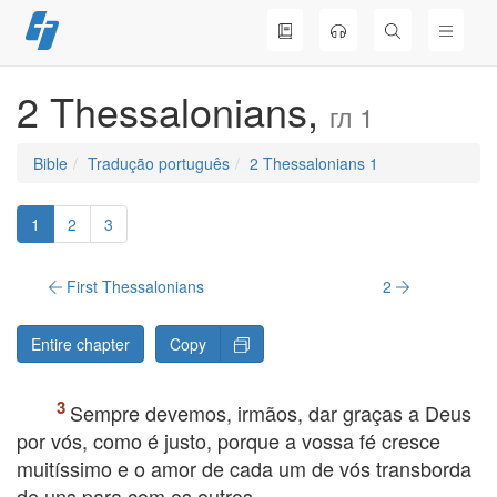
Skip
to
content
2 Thessalonians,
гл 1
Bible
Tradução português
2 Thessalonians 1
1
2
3
First Thessalonians
2
Entire chapter
Copy
Sempre devemos, irmãos, dar graças a Deus
por vós, como é justo, porque a vossa fé cresce
muitíssimo e o amor de cada um de vós transborda
de uns para com os outros.