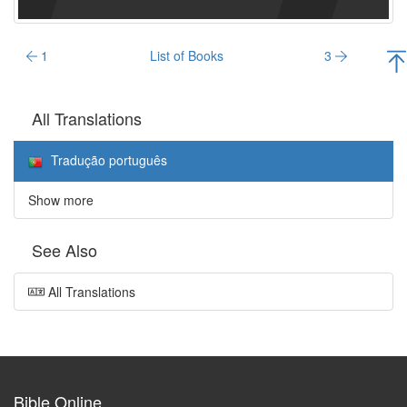
1
List of Books
3
All Translations
Tradução português
Show more
See Also
All Translations
Bible Online