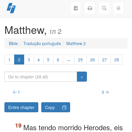
Skip
to
content
Matthew,
гл 2
Bible
Tradução português
Matthew 2
1
2
3
4
5
6
↔
25
26
27
28
»
1
3
Entire chapter
Copy
Mas tendo morrido Herodes, eis