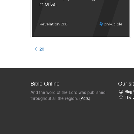
20
Bible Online
Our si
Blog
And the word of the Lord was published
The B
throughout all the region. (
Acts
)