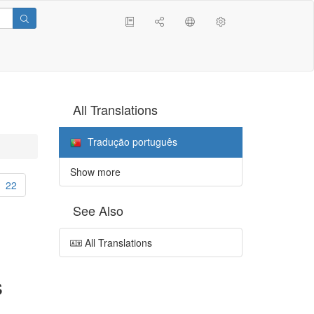
All Translations
Tradução português
Show more
22
See Also
All Translations
s