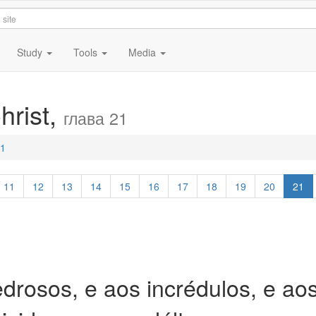
Study
Tools
Media
hrist,
глава 21
21
11
12
13
14
15
16
17
18
19
20
21
rosos, e aos incrédulos, e ao