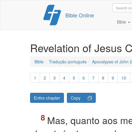
Skip
Bible Online
to
content
Bible
Revelation of Jesus C
Bible
Tradução português
Apocalypse of John 
1
2
3
4
5
6
7
8
9
10
Entire chapter
Copy
Mas, quanto aos med