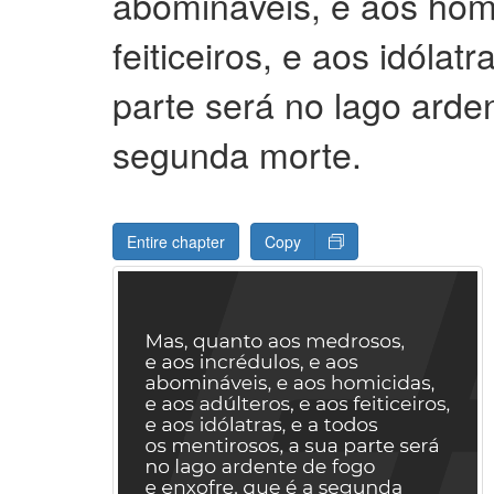
abomináveis, e aos homi
feiticeiros, e aos idólat
parte será no lago arde
segunda morte.
Entire chapter
Copy