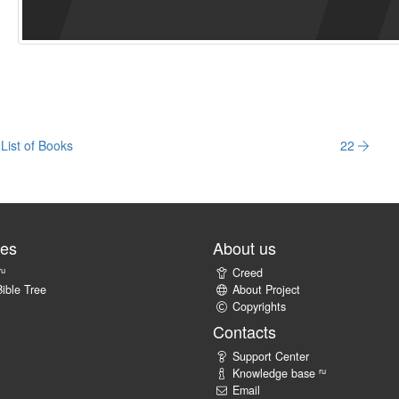
List of Books
22
tes
About us
ru
Creed
ible Tree
About Project
Copyrights
Contacts
Support Center
ru
Knowledge base
Email