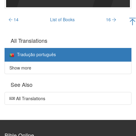
14
List of Books
16
All Translations
Tradução português
Show more
See Also
All Translations
Bible Online