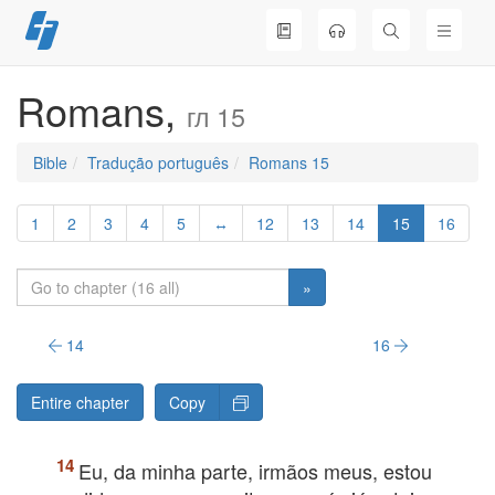
Skip
to
content
Romans,
гл 15
Bible
Tradução português
Romans 15
1
2
3
4
5
↔
12
13
14
15
16
»
14
16
Entire chapter
Copy
Eu, da minha parte, irmãos meus, estou