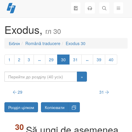
Перейти
до
вмісту
Exodus,
гл 30
Біблія
Română traducere
Exodus 30
1
2
3
↔
29
30
31
↔
39
40
»
29
31
Розділ цілком
Копіювати
Să ungi de asemenea