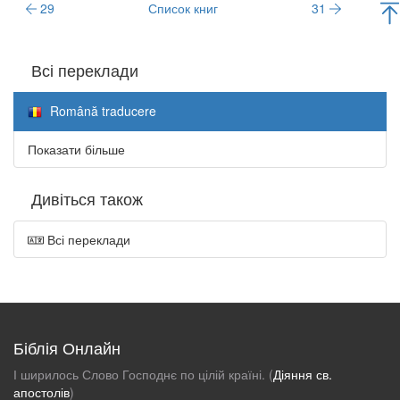
29
Список книг
31
Всі переклади
Română traducere
Показати більше
Дивіться також
Всі переклади
Біблія Онлайн
І ширилось Слово Господнє по цілій країні. (
Діяння св.
апостолів
)