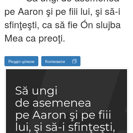
pe Aaron şi pe fiii lui, şi să-i
sfinţeşti, ca să fie Ón slujba
Mea ca preoţi.
Розділ цілком
Копіювати