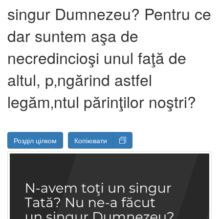
singur Dumnezeu? Pentru ce
dar suntem aşa de
necredincioşi unul faţă de
altul, p‚ngărind astfel
legăm‚ntul părinţilor noştri?
Розділ цілком
Копіювати