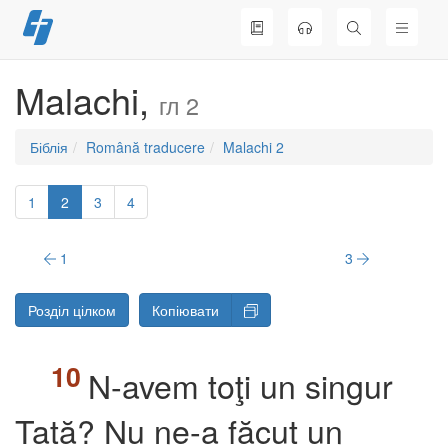
Перейти
до
вмісту
Malachi,
гл 2
Біблія
Română traducere
Malachi 2
1
2
3
4
1
3
Розділ цілком
Копіювати
N-avem toţi un singur
Tată? Nu ne-a făcut un