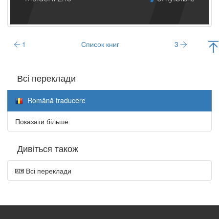
1
Список книг
3
Всі переклади
Română traducere
Показати більше
Дивіться також
Всі переклади