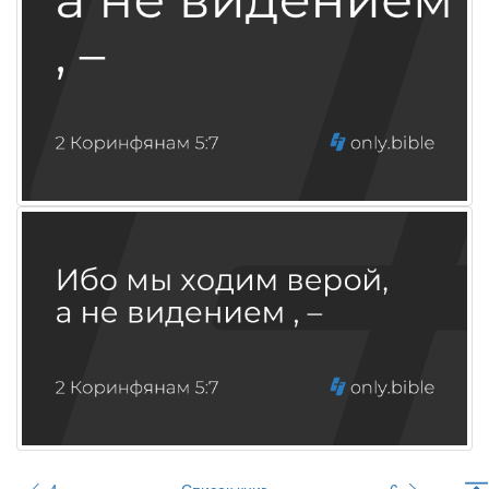
4
Список книг
6