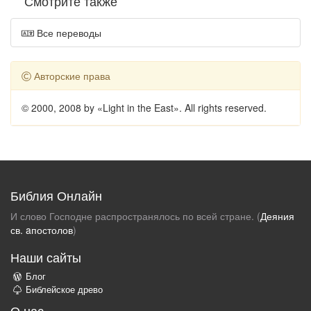
Смотрите также
Все переводы
Авторские права
© 2000, 2008 by «Light in the East». All rights reserved.
Библия Онлайн
И слово Господне распространялось по всей стране. (
Деяния
св. aпостолов
)
Наши сайты
Блог
Библейское древо
О нас