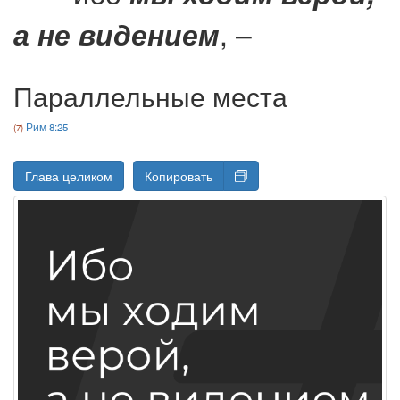
, –
а не видением
Параллельные места
Рим 8:25
Глава целиком
Копировать