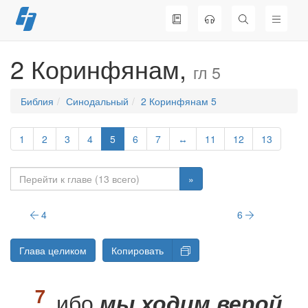
Перейти
к
содержимому
2 Коринфянам,
гл 5
Библия
Синодальный
2 Коринфянам 5
1
2
3
4
5
6
7
↔
11
12
13
»
4
6
Глава целиком
Копировать
ибо
мы ходим верой,