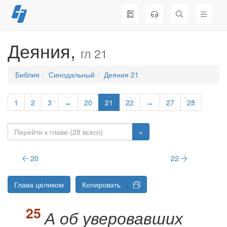
Перейти
к
содержимому
Деяния,
гл 21
Библия
Синодальный
Деяния 21
1
2
3
↔
20
21
22
↔
27
28
»
20
22
Глава целиком
Копировать
А об уверовавших