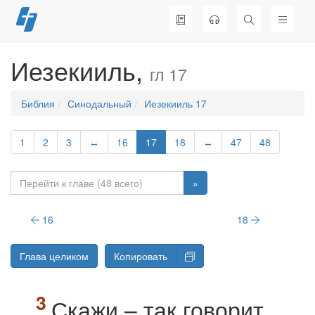
Перейти
к
содержимому
Иезекииль,
гл 17
Библия
Синодальный
Иезекииль 17
1
2
3
↔
16
17
18
↔
47
48
»
16
18
Глава целиком
Копировать
Скажи – так говорит