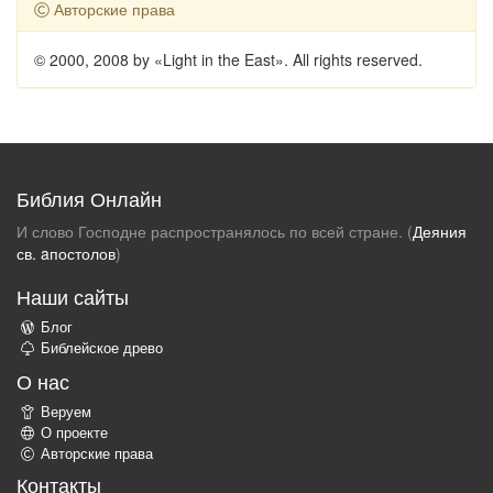
Авторские права
© 2000, 2008 by «Light in the East». All rights reserved.
Библия Онлайн
И слово Господне распространялось по всей стране. (
Деяния
св. aпостолов
)
Наши сайты
Блог
Библейское древо
О нас
Веруем
О проекте
Авторские права
Контакты