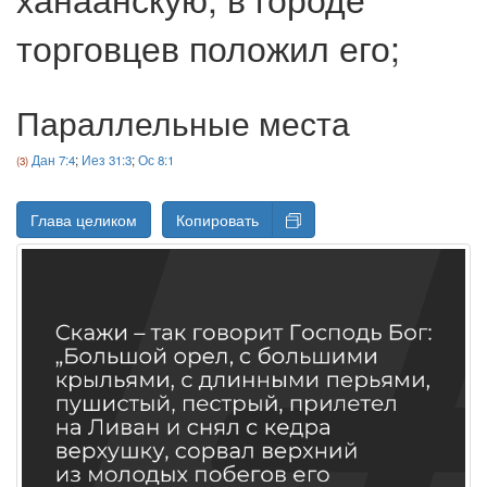
торговцев положил его;
Параллельные места
Дан 7:4
;
Иез 31:3
;
Ос 8:1
Глава целиком
Копировать