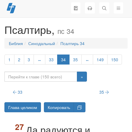
Перейти
к
содержимому
Псалтирь,
пс 34
Библия
Синодальный
Псалтирь 34
1
2
3
↔
33
34
35
↔
149
150
»
33
35
Глава целиком
Копировать
Да радуются и