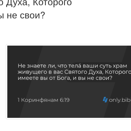
о Духа, Которого
ы не свои?