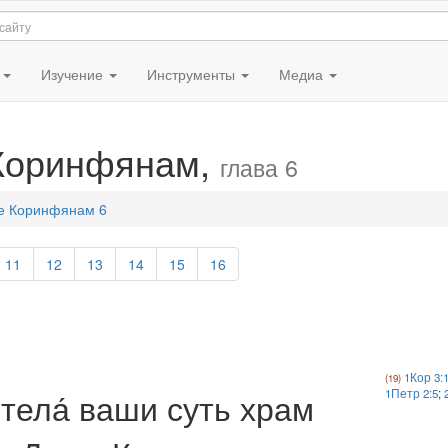
я
Изучение
Инструменты
Медиа
 Коринфянам,
глава 6
е Коринфянам 6
11
12
13
14
15
16
1Кор 3:
 тела́ ваши суть храм
1Петр 2:5
;