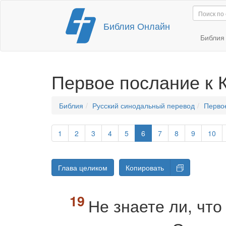
Перейти
Библия Онлайн
к
содержимому
Библи
Первое послание к
Библия
Русский синодальный перевод
Перво
1
2
3
4
5
6
7
8
9
10
Глава целиком
Копировать
Не знаете ли, что