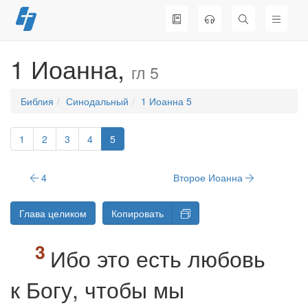
Перейти
к
содержимому
1 Иоанна,
гл 5
Библия
Синодальный
1 Иоанна 5
1
2
3
4
5
4
Второе Иоанна
Глава целиком
Копировать
Ибо это есть любовь
к Богу, чтобы мы